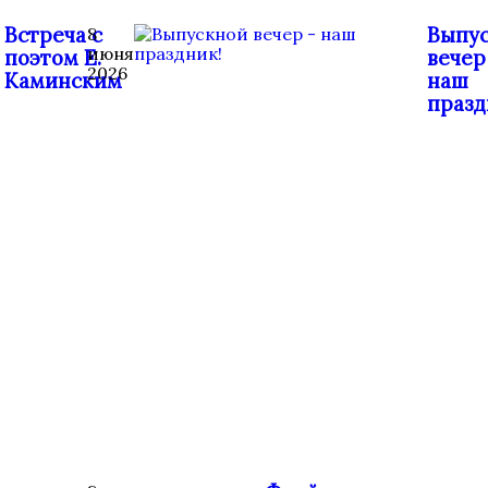
Встреча с
Выпу
8
июня
поэтом Е.
вечер
2026
Каминским
наш
празд