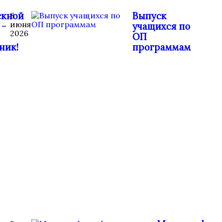
скной
Выпуск
8
июня
 -
учащихся по
2026
ОП
ник!
программам