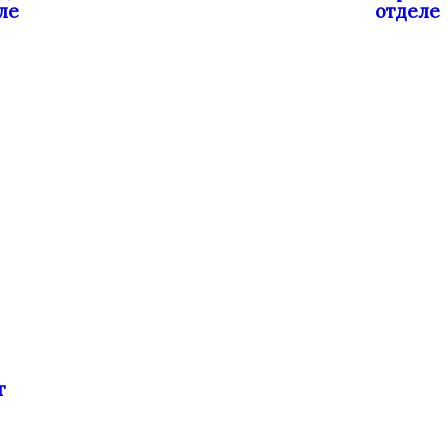
ле
отделе
т