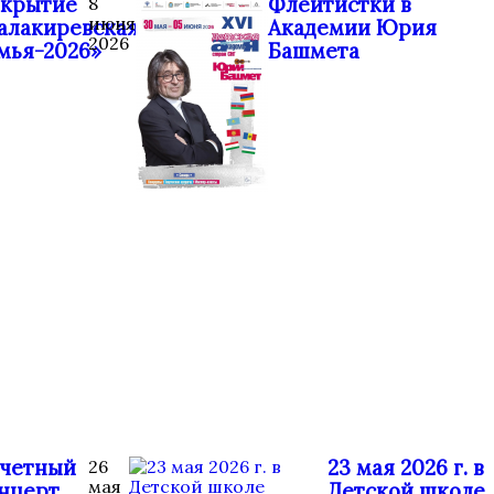
крытие
Флейтистки в
8
июня
алакиревская
Академии Юрия
2026
мья-2026»
Башмета
четный
23 мая 2026 г. в
26
мая
нцерт
Детской школе