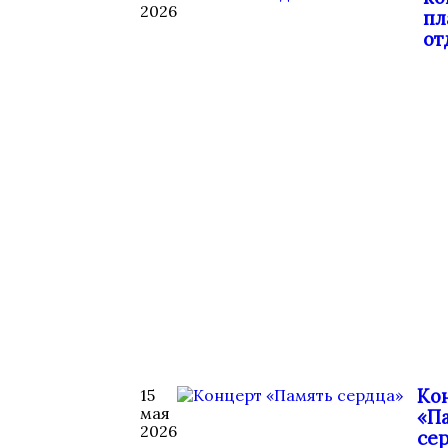
2026
пл
от
Ко
15
мая
«П
2026
се