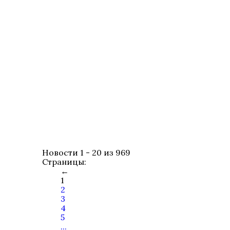
Новости 1 - 20 из 969
Страницы:
←
1
2
3
4
5
...