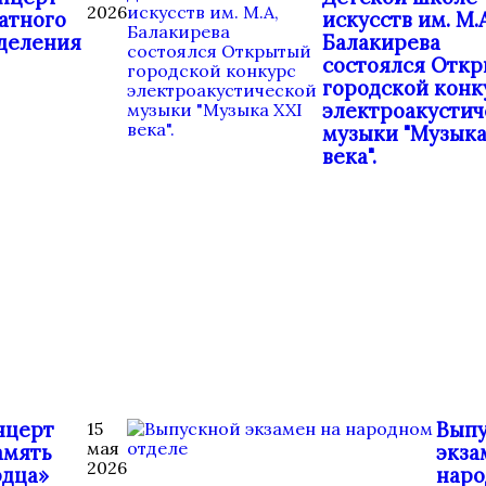
2026
атного
искусств им. М.А
деления
Балакирева
состоялся Отк
городской конк
электроакустич
музыки "Музыка
века".
нцерт
Вып
15
мая
амять
экза
2026
рдца»
нар