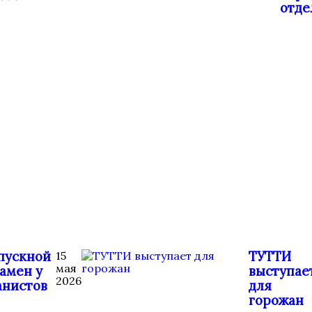
отде
пускной
ТУТТИ
15
мая
амен у
выступае
2026
анистов
для
горожан