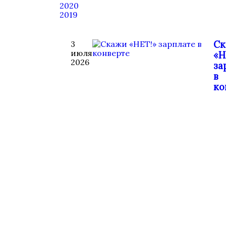
2020
2019
Ск
3
июля
«Н
2026
за
в
ко