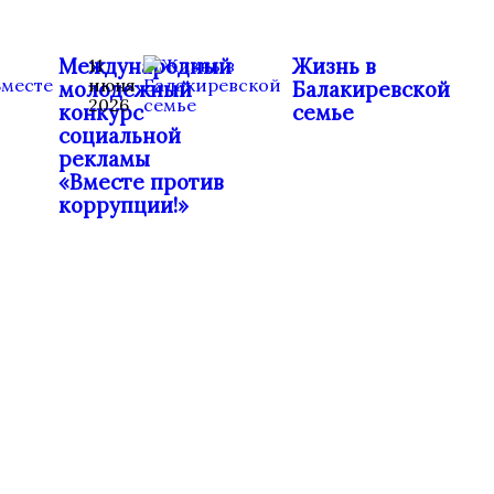
Международный
Жизнь в
11
июня
молодежный
Балакиревской
2026
конкурс
семье
социальной
рекламы
«Вместе против
коррупции!»