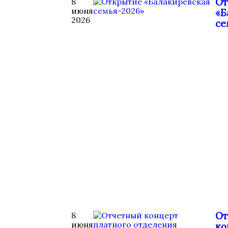
От
8
июня
«Б
2026
се
От
8
июня
ко