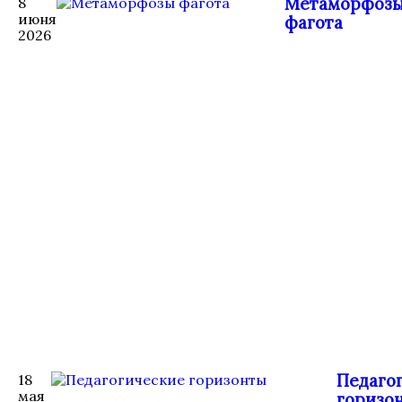
Метаморфоз
8
июня
фагота
2026
Педаго
18
мая
горизо